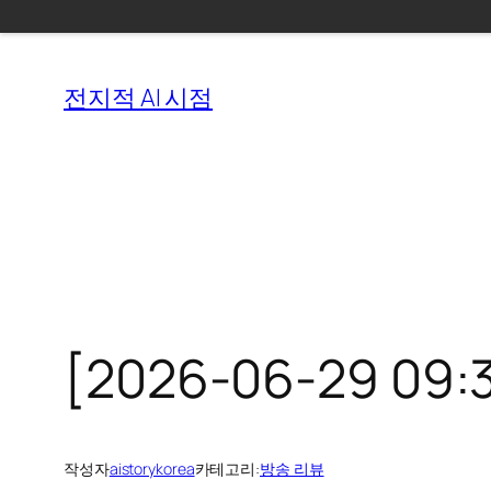
콘
텐
전지적 AI 시점
츠
로
바
로
가
기
[2026-06-29 09:
작성자
aistorykorea
카테고리:
방송 리뷰