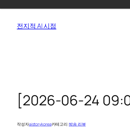
콘
텐
전지적 AI 시점
츠
로
바
로
가
기
[2026-06-24 09:
작성자
aistorykorea
카테고리:
방송 리뷰