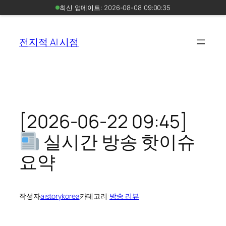
최신 업데이트: 2026-08-08 09:00:35
콘
텐
전지적 AI 시점
츠
로
바
로
가
기
[2026-06-22 09:45]
실시간 방송 핫이슈
요약
작성자
aistorykorea
카테고리:
방송 리뷰