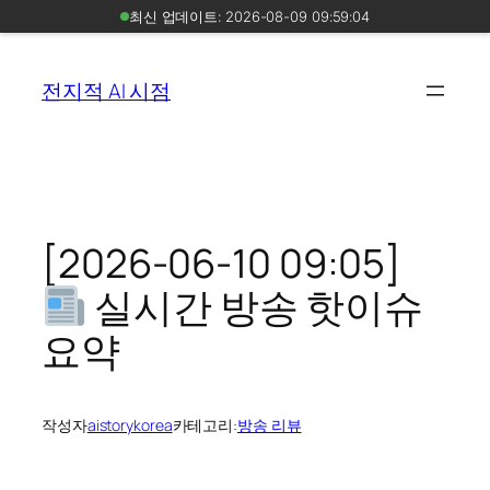
최신 업데이트: 2026-08-09 09:59:04
콘
텐
전지적 AI 시점
츠
로
바
로
가
기
[2026-06-10 09:05]
실시간 방송 핫이슈
요약
작성자
aistorykorea
카테고리:
방송 리뷰