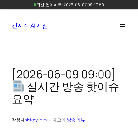
최신 업데이트: 2026-08-07 09:00:50
콘
텐
전지적 AI 시점
츠
로
바
로
가
기
[2026-06-09 09:00]
실시간 방송 핫이슈
요약
작성자
aistorykorea
카테고리:
방송 리뷰