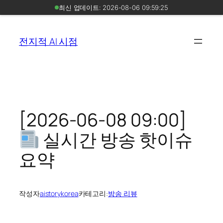
최신 업데이트: 2026-08-06 09:59:25
콘
텐
전지적 AI 시점
츠
로
바
로
가
기
[2026-06-08 09:00]
실시간 방송 핫이슈
요약
작성자
aistorykorea
카테고리:
방송 리뷰