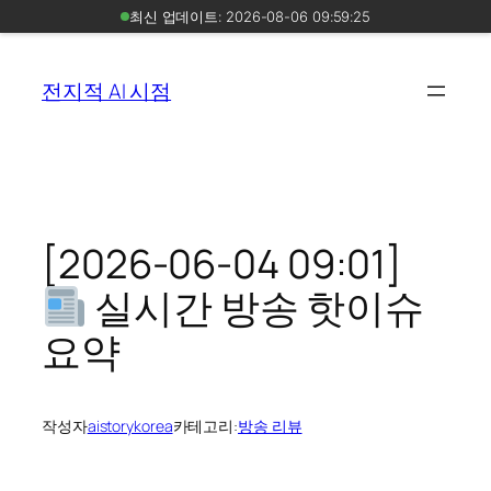
최신 업데이트: 2026-08-06 09:59:25
콘
텐
전지적 AI 시점
츠
로
바
로
가
기
[2026-06-04 09:01]
실시간 방송 핫이슈
요약
작성자
aistorykorea
카테고리:
방송 리뷰