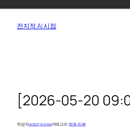
콘
텐
전지적 AI 시점
츠
로
바
로
가
기
[2026-05-20 09:
작성자
aistorykorea
카테고리:
방송 리뷰